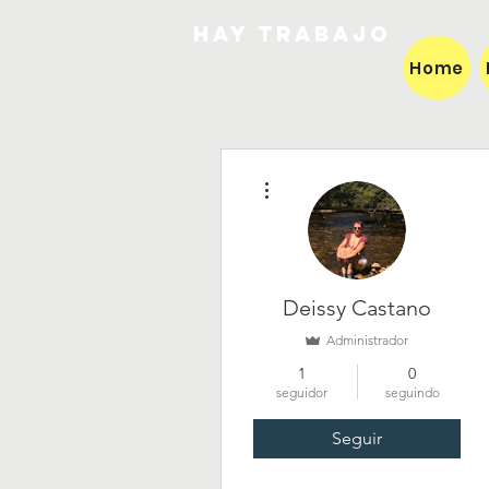
HAY TRABAJO
Home
Mais ações
Deissy Castano
Administrador
1
0
seguidor
seguindo
Seguir