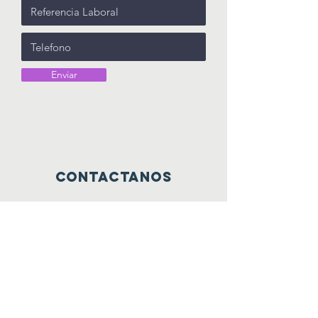
Enviar
contactanos
info@haytrabajoya.com
(980) 301-0515