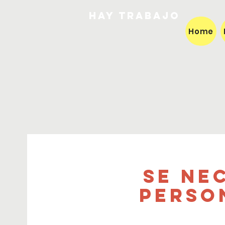
HAY TRABAJO
Home
Se ne
perso