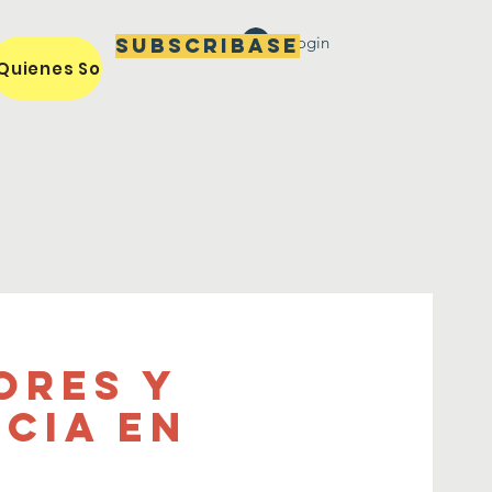
Login
Subscribase
Quienes Somos / Our Mission
Miembros / Members
ores y
cia en