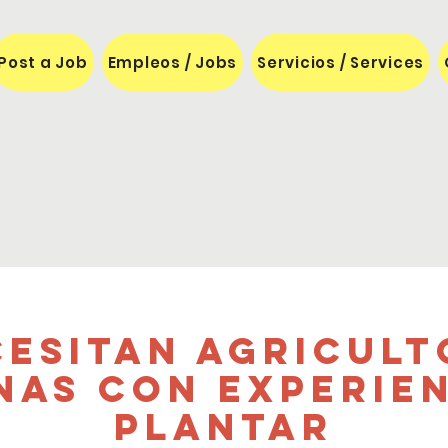
Post a Job
Empleos / Jobs
Servicios / Services
cesitan agricult
nas con experien
plantar