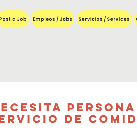
Post a Job
Empleos / Jobs
Servicios / Services
necesita Persona
ervicio de Comi