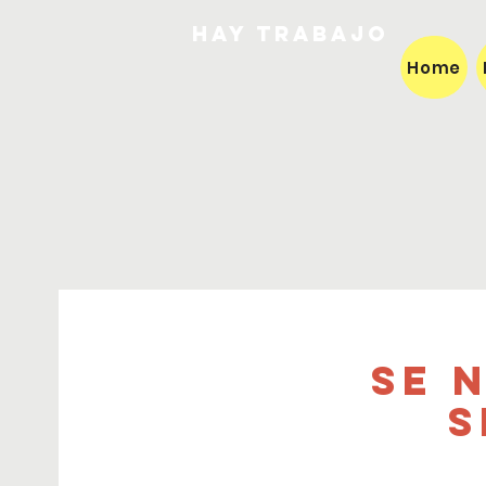
HAY TRABAJO
Home
Se 
S