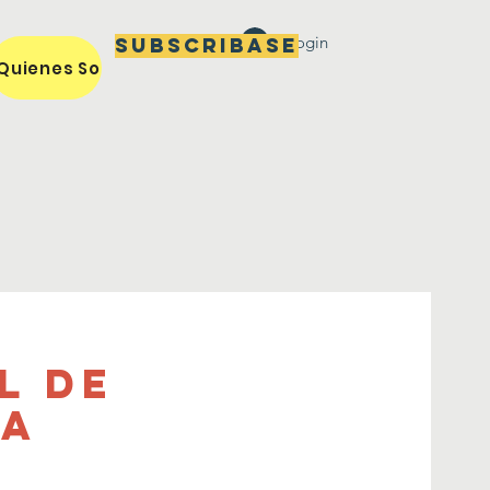
Login
Subscribase
Quienes Somos / Our Mission
Miembros / Members
l de
da