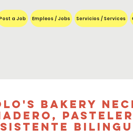
Post a Job
Empleos / Jobs
Servicios / Services
lo's Bakery Nec
nadero, Pasteler
sistente Biling