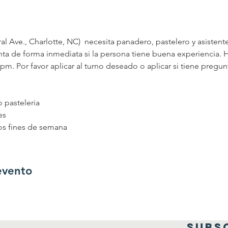
l Ave., Charlotte, NC)  necesita panadero, pastelero y asistent
a de forma inmediata si la persona tiene buena experiencia. H
pm. Por favor aplicar al turno deseado o aplicar si tiene pregu
o pasteleria
es
 los fines de semana
evento
SUBS