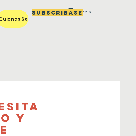
Login
Subscribase
Quienes Somos / Our Mission
Miembros / Members
esita
o y
ue