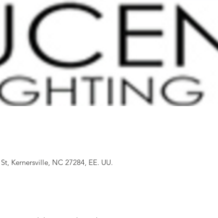
 St, Kernersville, NC 27284, EE. UU.