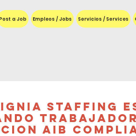
Post a Job
Empleos / Jobs
Servicios / Services
signia Staffing e
ando trabajador
icion AIB compli