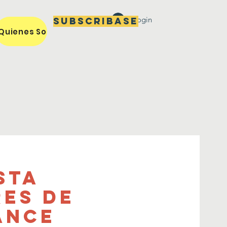
Login
Subscribase
Quienes Somos / Our Mission
Miembros / Members
sta
es de
ance