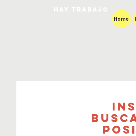
HAY TRABAJO
Home
In
busc
pos