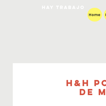
HAY TRABAJO
Home
H&H P
de M