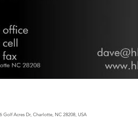
6 Golf Acres Dr, Charlotte, NC 28208, USA