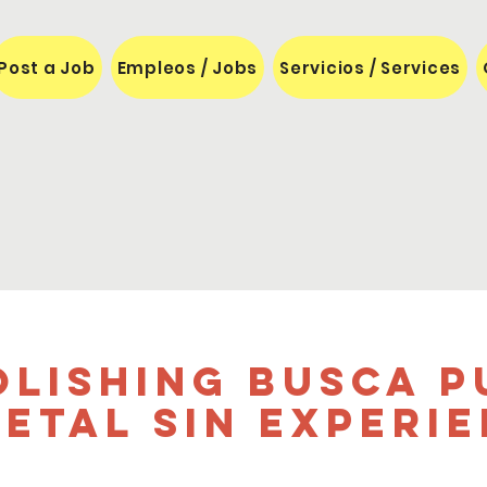
Post a Job
Empleos / Jobs
Servicios / Services
olishing Busca P
etal sin Experi