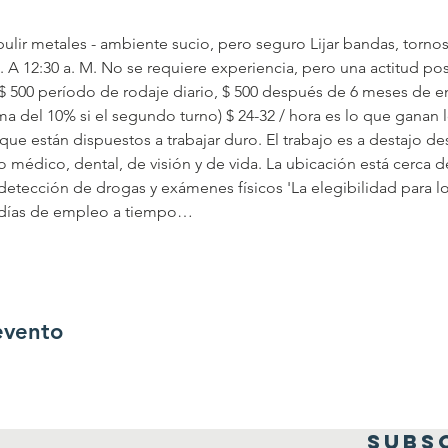
lir metales - ambiente sucio, pero seguro Lijar bandas, torno
M. A 12:30 a. M. No se requiere experiencia, pero una actitud pos
($ 500 período de rodaje diario, $ 500 después de 6 meses de em
ima del 10% si el segundo turno) $ 24-32 / hora es lo que gana
que están dispuestos a trabajar duro. El trabajo es a destajo de
 médico, dental, de visión y de vida. La ubicación está cerca d
tección de drogas y exámenes físicos 'La elegibilidad para los
 días de empleo a tiempo…
evento
SUBS