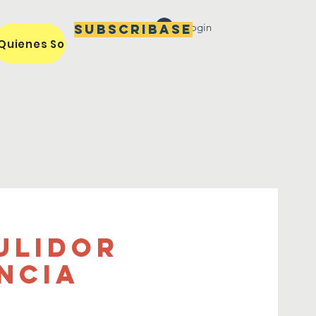
Login
Subscribase
Quienes Somos / Our Mission
Miembros / Members
ulidor
encia