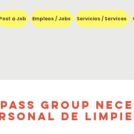
Post a Job
Empleos / Jobs
Servicios / Services
pass Group nece
rsonal de Limpi