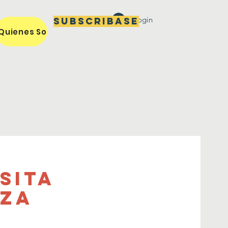
Login
Subscribase
Quienes Somos / Our Mission
Miembros / Members
sita
eza