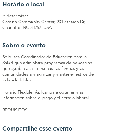
Horário e local
A determinar
Camino Community Center, 201 Stetson Dr,
Charlotte, NC 28262, USA
Sobre o evento
Se busca Coordinador de Educación para la
Salud que administre programas de educación
que ayudan a las personas, las familias y las
comunidades a maximizar y mantener estilos de
vida saludables.
Horario Flexible. Aplicar para obtener mas
informacion sobre el pago y el horario laboral
REQUISITOS
- Se requiere ser bilingue
- Licenciatura en Educación o Promoción de la
Compartilhe esse evento
Salud, o un campo relacionado