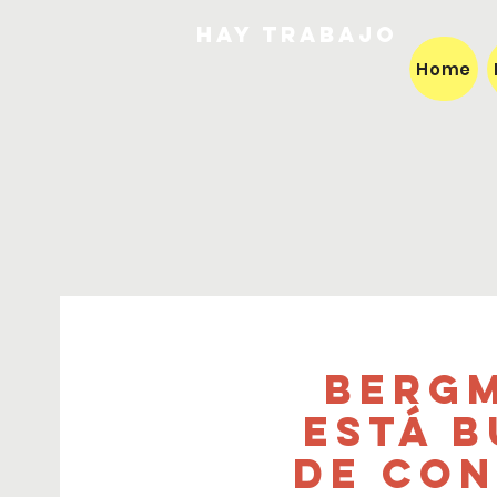
HAY TRABAJO
Home
Bergm
está 
de Con