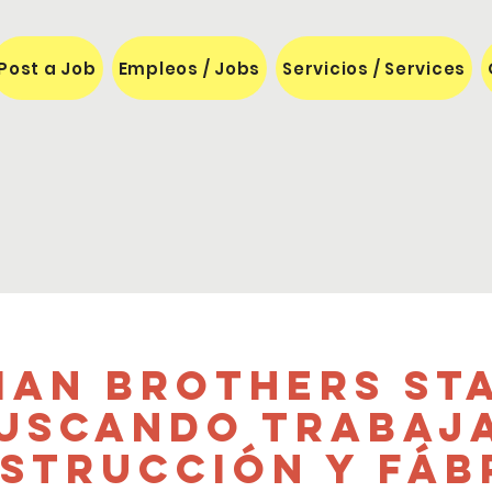
Post a Job
Empleos / Jobs
Servicios / Services
an Brothers St
buscando trabaj
strucción y Fábr