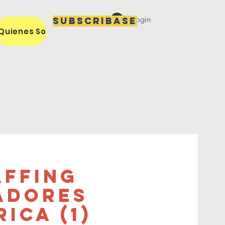
Login
Subscribase
Quienes Somos / Our Mission
Miembros / Members
affing
adores
ica (1)