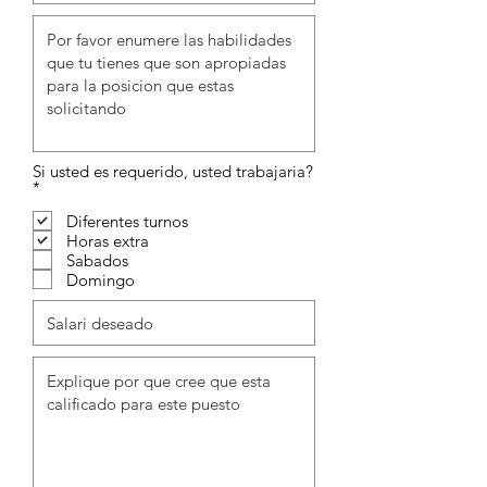
Si usted es requerido, usted trabajaria?
O
*
b
r
Diferentes turnos
i
Horas extra
g
Sabados
a
Domingo
t
ó
r
i
o